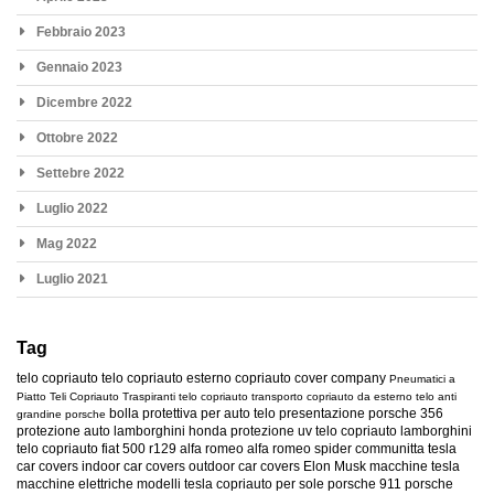
Febbraio 2023
Gennaio 2023
Dicembre 2022
Ottobre 2022
Settebre 2022
Luglio 2022
Mag 2022
Luglio 2021
Tag
telo copriauto
telo copriauto esterno
copriauto
cover company
Pneumatici a
Piatto
Teli Copriauto Traspiranti
telo copriauto transporto
copriauto da esterno
telo anti
bolla protettiva per auto
telo presentazione
porsche 356
grandine
porsche
protezione auto
lamborghini
honda
protezione uv
telo copriauto lamborghini
telo copriauto fiat 500
r129
alfa romeo
alfa romeo spider
communitta tesla
car covers
indoor car covers
outdoor car covers
Elon Musk
macchine tesla
macchine elettriche
modelli tesla
copriauto per sole
porsche 911
porsche