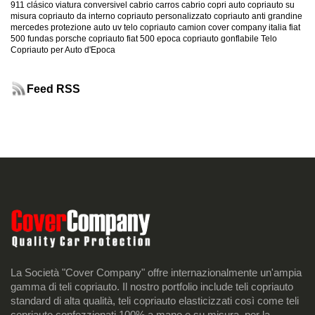
911 clásico
viatura conversivel
cabrio
carros cabrio
copri auto
copriauto su
misura
copriauto da interno
copriauto personalizzato
copriauto anti grandine
mercedes
protezione auto uv
telo copriauto camion
cover company italia
fiat
500
fundas porsche
copriauto fiat 500 epoca
copriauto gonflabile
Telo
Copriauto per Auto d'Epoca
Feed RSS
La Società "Cover Company" offre internazionalmente un'ampia
gamma di teli copriauto. Il nostro portfolio include teli copriauto
standard di alta qualità, teli copriauto elasticizzati così come teli
copriauto confezzionati 100% a mano e su misura, per la