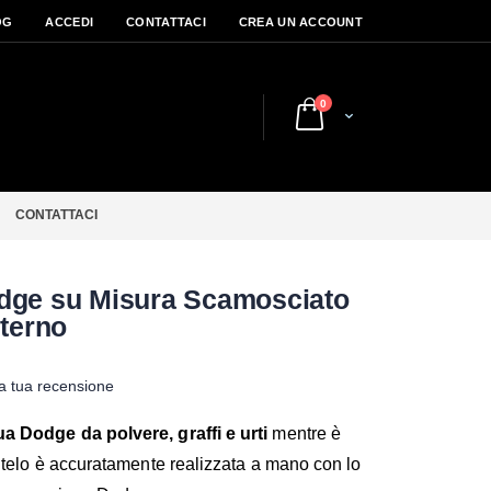
OG
ACCEDI
CONTATTACI
CREA UN ACCOUNT
elementi
0
Cart
CONTATTACI
odge su Misura Scamosciato
nterno
la tua recensione
a Dodge da polvere, graffi e urti
mentre è
i telo è accuratamente realizzata a mano con lo