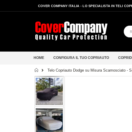
COVER COMPANY ITALIA - LO SPECIALISTA IN TELI CO
HOME
CONFIGURA IL TUO COPRIAUTO
COPRID
Home
Telo Copriauto Dodge su Misura Scamosciato - Se
Vai
alla
fine
della
galleria
di
immagini