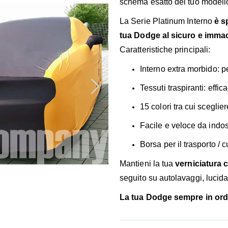
schema esatto del tuo modell
La Serie Platinum Interno
è s
tua Dodge al sicuro e immac
Caratteristiche principali:
Interno extra morbido: per
Tessuti traspiranti: effi
15 colori tra cui scegli
Facile e veloce da indos
Borsa per il trasporto / 
Mantieni la tua
verniciatura 
seguito su autolavaggi, lucidat
La tua Dodge sempre in ordi