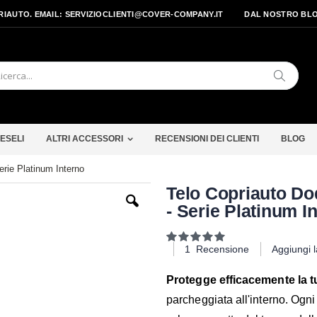
PRIAUTO. EMAIL: SERVIZIOCLIENTI@COVER-COMPANY.IT
DAL NOSTRO BL
Cerca
ESELI
ALTRI ACCESSORI
RECENSIONI DEI CLIENTI
BLOG
rie Platinum Interno
Vai
Telo Copriauto D
all'inizio
- Serie Platinum I
della
galleria
di
Valutazione:
immagini
100
100
% of
1
Recensione
Aggiungi 
Protegge efficacemente la tu
parcheggiata all'interno. Ogn