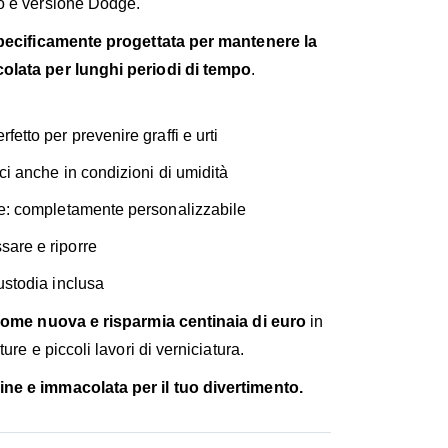
o e versione Dodge.
pecificamente progettata per mantenere la
olata per lunghi periodi di tempo
.
fetto per prevenire graffi e urti
caci anche in condizioni di umidità
ere: completamente personalizzabile
sare e riporre
custodia inclusa
come nuova e risparmia centinaia di euro
in
ure e piccoli lavori di verniciatura.
ne e immacolata per il tuo divertimento.