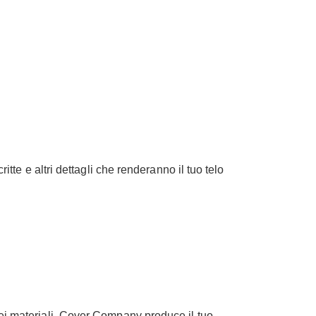
itte e altri dettagli che renderanno il tuo telo
 dei materiali. Cover Company produce il tuo