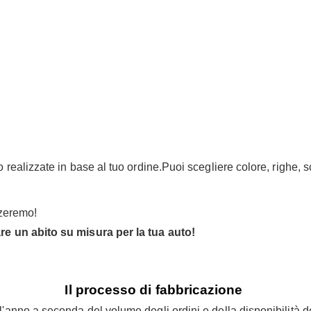
realizzate in base al tuo ordine.Puoi scegliere colore, righe, scr
zzeremo!
are un abito su misura per la tua auto!
Il processo di fabbricazione
 l'anno a seconda del volume degli ordini e della disponibilità