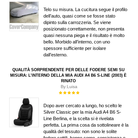
Telo su misura. La cucitura segue il profilo
dell’auto, quasi come se fosse stato
dipinto sulla carrozzeria. Se viene
posizionato correttamente, non presenta
quasi nessuna piega e il risultato è molto
bello. Morbido all’interno, con uno
spessore sufficiente per isolare
dall’esterno.
QUALITÀ SORPRENDENTE PER DELLE FODERE SEMI SU
MISURA: L’INTERNO DELLA MIA AUDI A4 B6 S-LINE (2003) È
RINATO
By:
Luisa
Rating:
100%
Dopo aver cercato a lungo, ho scelto le
Silver Classic per la mia Audi A4 B6 S-
Line Berlina, e la scelta si è rivelata
perfetta. La prima cosa da sottolineare è la
qualità del tessuto: non sono le solite
fodere sottili, hanno corpo, consistenza e