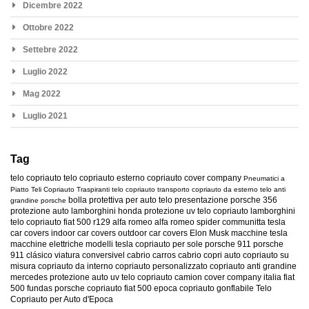
Dicembre 2022
Ottobre 2022
Settebre 2022
Luglio 2022
Mag 2022
Luglio 2021
Tag
telo copriauto
telo copriauto esterno
copriauto
cover company
Pneumatici a
Piatto
Teli Copriauto Traspiranti
telo copriauto transporto
copriauto da esterno
telo anti
bolla protettiva per auto
telo presentazione
porsche 356
grandine
porsche
protezione auto
lamborghini
honda
protezione uv
telo copriauto lamborghini
telo copriauto fiat 500
r129
alfa romeo
alfa romeo spider
communitta tesla
car covers
indoor car covers
outdoor car covers
Elon Musk
macchine tesla
macchine elettriche
modelli tesla
copriauto per sole
porsche 911
porsche
911 clásico
viatura conversivel
cabrio
carros cabrio
copri auto
copriauto su
misura
copriauto da interno
copriauto personalizzato
copriauto anti grandine
mercedes
protezione auto uv
telo copriauto camion
cover company italia
fiat
500
fundas porsche
copriauto fiat 500 epoca
copriauto gonflabile
Telo
Copriauto per Auto d'Epoca