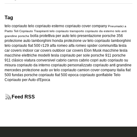
Tag
telo copriauto
telo copriauto esterno
copriauto
cover company
Pneumatici a
Piatto
Teli Copriauto Traspiranti
telo copriauto transporto
copriauto da esterno
telo anti
bolla protettiva per auto
telo presentazione
porsche 356
grandine
porsche
protezione auto
lamborghini
honda
protezione uv
telo copriauto lamborghini
telo copriauto fiat 500
r129
alfa romeo
alfa romeo spider
communitta tesla
car covers
indoor car covers
outdoor car covers
Elon Musk
macchine tesla
macchine elettriche
modelli tesla
copriauto per sole
porsche 911
porsche
911 clásico
viatura conversivel
cabrio
carros cabrio
copri auto
copriauto su
misura
copriauto da interno
copriauto personalizzato
copriauto anti grandine
mercedes
protezione auto uv
telo copriauto camion
cover company italia
fiat
500
fundas porsche
copriauto fiat 500 epoca
copriauto gonflabile
Telo
Copriauto per Auto d'Epoca
Feed RSS