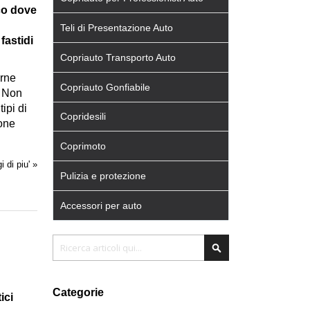
o dove
Teli di Presentazione Auto
fastidi
Copriauto Transporto Auto
erne
Copriauto Gonfiabile
. Non
ipi di
Copridesili
ione
Coprimoto
i di piu' »
Pulizia e protezione
Accessori per auto
Cerca
Cerca
Categorie
ici