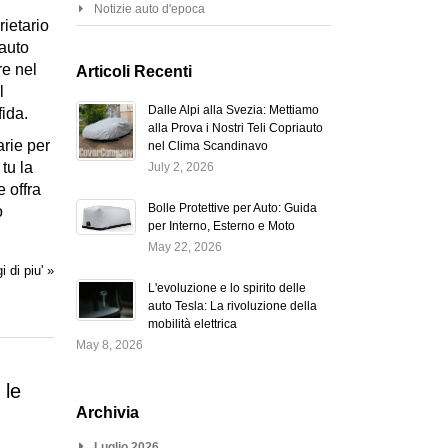
Notizie auto d'epoca
rietario
 auto
re nel
Articoli Recenti
l
Dalle Alpi alla Svezia: Mettiamo
ida.
alla Prova i Nostri Teli Copriauto
arie per
nel Clima Scandinavo
tu la
July 2, 2026
e offra
Bolle Protettive per Auto: Guida
o
per Interno, Esterno e Moto
May 22, 2026
i di piu' »
L'evoluzione e lo spirito delle
auto Tesla: La rivoluzione della
mobilità elettrica
May 8, 2026
 le
Archivia
Luglio 2026