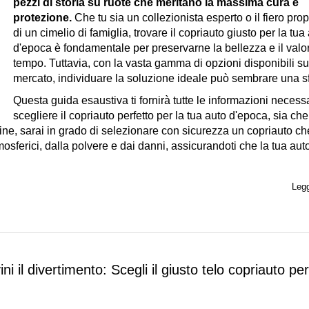
pezzi di storia su ruote che meritano la massima cura e
protezione.
Che tu sia un collezionista esperto o il fiero prop
di un cimelio di famiglia, trovare il copriauto giusto per la tua
d'epoca è fondamentale per preservarne la bellezza e il valo
tempo. Tuttavia, con la vasta gamma di opzioni disponibili su
mercato, individuare la soluzione ideale può sembrare una sf
Questa guida esaustiva ti fornirà tutte le informazioni necess
scegliere il
copriauto
perfetto per la tua auto d'epoca, sia che 
 fine, sarai in grado di selezionare con sicurezza un copriauto ch
sferici, dalla polvere e dai danni, assicurandoti che la tua aut
Legg
ni il divertimento: Scegli il giusto telo copriauto per