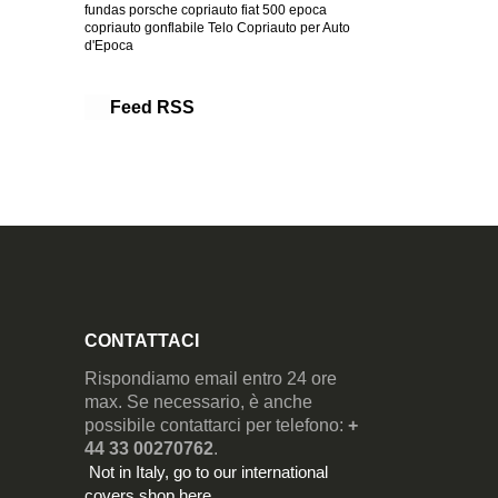
fundas porsche
copriauto fiat 500 epoca
copriauto gonflabile
Telo Copriauto per Auto
d'Epoca
Feed RSS
CONTATTACI
Rispondiamo email entro 24 ore
max. Se necessario, è anche
possibile contattarci per telefono:
+
44 33 00270762
.
Not in Italy, go to our
international
covers shop here
.