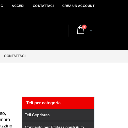
OG
ACCEDI
CONTATTACI
CREA UN ACCOUNT
elementi
0
Cart
CONTATTACI
Teli per categoria
to,
Teli Copriauto
embro
azzino,
Copriauto per Professionisti Auto