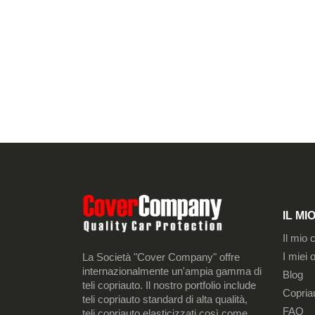
IL M
Il mio 
I miei o
La Società "Cover Company" offre
internazionalmente un'ampia gamma di
Blog
teli copriauto. Il nostro portfolio include
Copria
teli copriauto standard di alta qualità,
FAQ
teli copriauto elasticizzati così come