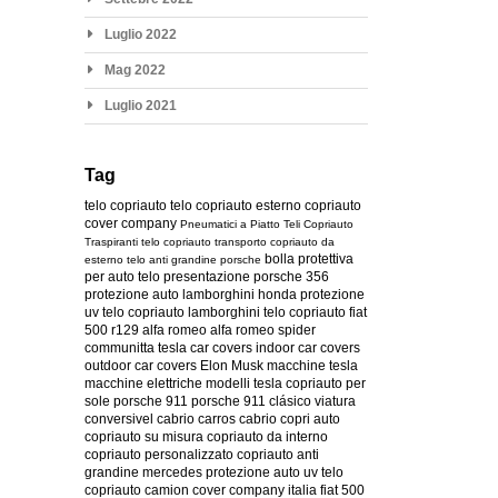
Luglio 2022
Mag 2022
Luglio 2021
Tag
telo copriauto
telo copriauto esterno
copriauto
cover company
Pneumatici a Piatto
Teli Copriauto
Traspiranti
telo copriauto transporto
copriauto da
bolla protettiva
esterno
telo anti grandine
porsche
per auto
telo presentazione
porsche 356
protezione auto
lamborghini
honda
protezione
uv
telo copriauto lamborghini
telo copriauto fiat
500
r129
alfa romeo
alfa romeo spider
communitta tesla
car covers
indoor car covers
outdoor car covers
Elon Musk
macchine tesla
macchine elettriche
modelli tesla
copriauto per
sole
porsche 911
porsche 911 clásico
viatura
conversivel
cabrio
carros cabrio
copri auto
copriauto su misura
copriauto da interno
copriauto personalizzato
copriauto anti
grandine
mercedes
protezione auto uv
telo
copriauto camion
cover company italia
fiat 500