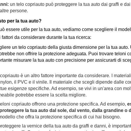
anni:
un telo copriauto può proteggere la tua auto dai graffi e da
 altre persone.
sto per la tua auto?
uò essere utile per la tua auto, vediamo come scegliere il model
 fattori da considerare durante la tua ricerca:
gliere un telo copriauto della giusta dimensione per la tua auto. 
trebbe non offrire la protezione adeguata. Puoi trovare teloni c
ante misurare la tua auto con precisione per assicurarti di scegl
o copriauto è un altro fattore importante da considerare. I material
 nylon, il PVC e il vinile. Il materiale che scegli dipende dalle co
 tue esigenze specifiche. Ad esempio, se vivi in un'area con mol
meabile potrebbe essere la scelta migliore.
teloni copriauto offrono una protezione specifica. Ad esempio,
e
proteggere la tua auto dal sole, dal vento, dalla grandine o d
 modello che offra la protezione specifica di cui hai bisogno.
roteggere la vernice della tua auto da graffi e danni, è importan