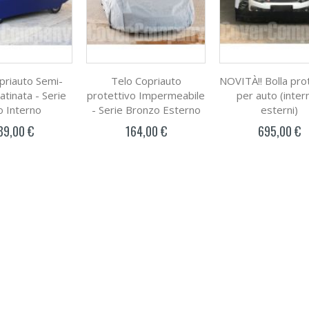
priauto Semi-
Telo Copriauto
NOVITÀ!! Bolla pro
atinata - Serie
protettivo Impermeabile
per auto (intern
o Interno
- Serie Bronzo Esterno
esterni)
89,00 €
164,00 €
695,00 €