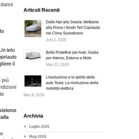
i danni
Articoli Recenti
Dalle Alpi alla Svezia: Mettiamo
alla Prova i Nostri Teli Copriauto
lo
nel Clima Scandinavo
July 2, 2026
Un telo
Bolle Protettive per Auto: Guida
opriauto
per Interno, Esterno e Moto
iere il
May 22, 2026
L'evoluzione e lo spirito delle
i più
auto Tesla: La rivoluzione della
ndizioni
mobilità elettrica
ta
May 8, 2026
sistono
Archivia
alla
Luglio 2026
te
Mag 2026