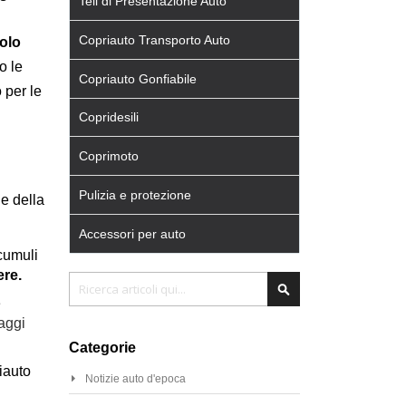
Teli di Presentazione Auto
Copriauto Transporto Auto
colo
o le
Copriauto Gonfiabile
 per le
Copridesili
Coprimoto
Pulizia e protezione
ne della
Accessori per auto
ccumuli
ere.
Cerca
Cerca
e
aggi
Categorie
riauto
Notizie auto d'epoca