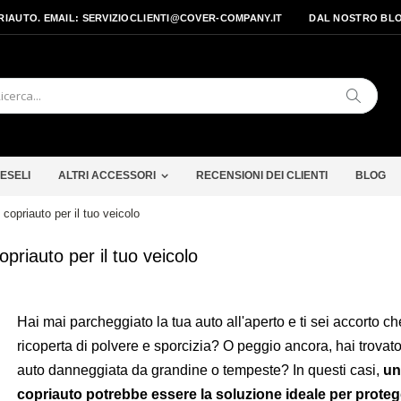
PRIAUTO. EMAIL: SERVIZIOCLIENTI@COVER-COMPANY.IT
DAL NOSTRO BL
Cerca
ESELI
ALTRI ACCESSORI
RECENSIONI DEI CLIENTI
BLOG
 copriauto per il tuo veicolo
opriauto per il tuo veicolo
Hai mai parcheggiato la tua auto all'aperto e ti sei accorto ch
ricoperta di polvere e sporcizia? O peggio ancora, hai trovato
auto danneggiata da grandine o tempeste? In questi casi,
un
copriauto potrebbe essere la soluzione ideale per protegg