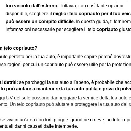
tuo veicolo dall'esterno
. Tuttavia, con così tante opzioni
disponibili, scegliere
il miglior telo copriauto per il tuo vei
può essere un compito difficile
. In questa guida, ti fornirem
informazioni necessarie per scegliere il telo
copriauto
giusto
un telo copriauto?
iauto perfetto per la tua auto, è importante capire perché dovresti
erse ragioni per cui un copriauto può essere utile per la protezio
i detriti:
se parcheggi la tua auto all'aperto, è probabile che a
to può aiutare a mantenere la tua auto pulita e priva di polv
aggi UV del sole possono danneggiare la vernice della tua auto 
to. Un telo copriauto può aiutare a proteggere la tua auto dai r
:
se vivi in un'area con forti piogge, grandine o neve, un telo cop
entuali danni causati dalle intemperie.