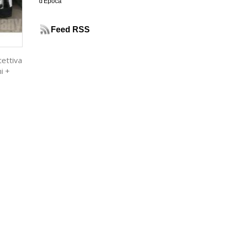
d'Epoca
Feed RSS
tettiva
i +