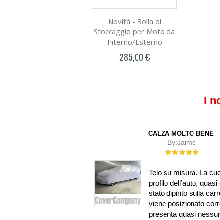
Novità - Bolla di
Stoccaggio per Moto da
Interno/Esterno
285,00 €
I n
CALZA MOLTO BENE
By:
Jaime
Rating:
100%
Telo su misura. La cuc
profilo dell’auto, qua
stato dipinto sulla car
viene posizionato cor
presenta quasi nessuna