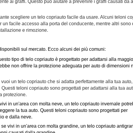
ente ai graffi. Questo può aiutare a prevenire i graffi causati da 
tante scegliere un telo copriauto facile da usare. Alcuni teloni co
er un facile accesso alla porta del conducente, mentre altri sono d
stallazione e rimozione.
 disponibili sul mercato. Ecco alcuni dei più comuni:
esto tipo di telo copriauto è progettato per adattarsi alla maggio
trebbe non offrire la protezione adeguata per auto di dimensioni 
vuoi un telo copriauto che si adatta perfettamente alla tua auto,
Questi teloni copriauto sono progettati per adattarsi alla tua aut
a protezione.
vivi in un'area con molta neve, un telo copriauto invernale potr
teggere la tua auto. Questi teloni copriauto sono progettati per
io e dalla neve.
:
se vivi in un'area con molta grandine, un telo copriauto antigra
anni causati dalla grandine.