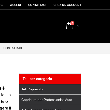
OG
ACCEDI
CONTATTACI
CREA UN ACCOUNT
elementi
0
Cart
CONTATTACI
Teli per categoria
e è
Teli Copriauto
 la tua
Copriauto per Professionisti Auto
 telo
ere il