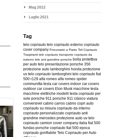
Mag 2022
Luglio 2021
Tag
telo copriauto
telo copriauto esterno
copriauto
cover company
Pneumatici a Piatto
Teli Copriauto
Traspiranti
telo copriauto transporto
copriauto da
bolla protettiva
esterno
telo anti grandine
porsche
per auto
telo presentazione
porsche 356
protezione auto
lamborghini
honda
protezione
uv
telo copriauto lamborghini
telo copriauto fiat
500
r129
alfa romeo
alfa romeo spider
communitta tesla
car covers
indoor car covers
outdoor car covers
Elon Musk
macchine tesla
macchine elettriche
modelli tesla
copriauto per
sole
porsche 911
porsche 911 clásico
viatura
conversivel
cabrio
carros cabrio
copri auto
copriauto su misura
copriauto da interno
copriauto personalizzato
copriauto anti
grandine
mercedes
protezione auto uv
telo
copriauto camion
cover company italia
fiat 500
fundas porsche
copriauto fiat 500 epoca
copriauto gonflabile
Telo Copriauto per Auto