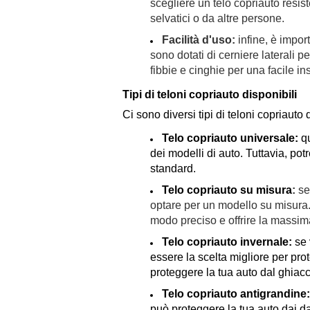
scegliere un telo copriauto resist
selvatici o da altre persone.
Facilità d'uso:
infine, è impor
sono dotati di cerniere laterali p
fibbie e cinghie per una facile in
Tipi di teloni copriauto disponibili
Ci sono diversi tipi di teloni copriauto
Telo copriauto universale
:
qu
dei modelli di auto. Tuttavia, po
standard.
Telo copriauto su misura
:
se 
optare per un modello su misura. 
modo preciso e offrire la massim
Telo copriauto invernale
:
se 
essere la scelta migliore per pro
proteggere la tua auto dal ghiacc
Telo copriauto antigrandine
può proteggere la tua auto dai d