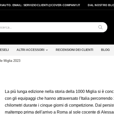
PRIAUTO. EMAIL: SERVIZIOCLIENTI@COVER-COMPANY.IT
DAL NOSTRO BL
Cerca
ESELI
ALTRI ACCESSORI
RECENSIONI DEI CLIENTI
BLOG
lle Miglia 2023
La più lunga edizione nella storia della 1000 Miglia si è con
con gli equipaggi che hanno attraversato l'Italia percorrendo
chilometri durante i cinque giorni di competizione. Dal persis
maltempo prima dell'arrivo a Roma al sole cocente di Alessan