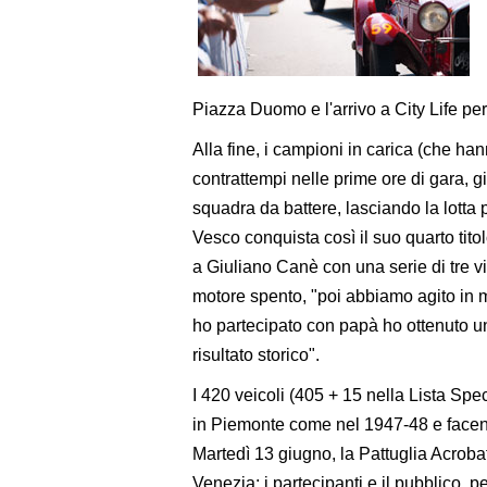
Piazza Duomo e l'arrivo a City Life per
Alla fine, i campioni in carica (che h
contrattempi nelle prime ore di gara, 
squadra da battere, lasciando la lotta 
Vesco conquista così il suo quarto tito
a Giuliano Canè con una serie di tre vitt
motore spento, "poi abbiamo agito in
ho partecipato con papà ho ottenuto un
risultato storico".
I 420 veicoli (405 + 15 nella Lista Spe
in Piemonte come nel 1947-48 e facendo
Martedì 13 giugno, la Pattuglia Acroba
Venezia: i partecipanti e il pubblico, 