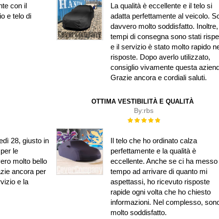
e con il
La qualità è eccellente e il telo si
o e telo di
adatta perfettamente al veicolo. S
davvero molto soddisfatto. Inoltre, 
tempi di consegna sono stati rispet
e il servizio è stato molto rapido ne
risposte. Dopo averlo utilizzato,
consiglio vivamente questa azien
Grazie ancora e cordiali saluti.
OTTIMA VESTIBILITÀ E QUALITÀ
By:
rbs
Rating:
100%
edì 28, giusto in
Il telo che ho ordinato calza
per le
perfettamente e la qualità è
vero molto bello
eccellente. Anche se ci ha messo
azie ancora per
tempo ad arrivare di quanto mi
rvizio e la
aspettassi, ho ricevuto risposte
rapide ogni volta che ho chiesto
informazioni. Nel complesso, son
molto soddisfatto.