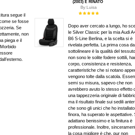
(2003) È RINATO
By:
Luisa
Rating:
itura segue il
100%
si come se fosse
Dopo aver cercato a lungo, ho sce
rozzeria. Se
le Silver Classic per la mia Audi A
rettamente, non
B6 S-Line Berlina, e la scelta si è
 piega e il
rivelata perfetta. La prima cosa da
. Morbido
sottolineare è la qualità del tessuto
pessore
non sono le solite fodere sottili, h
dall’esterno.
corpo, consistenza e resistenza,
caratteristiche che si notano app
vengono tolte dalla scatola. Esse
semi su misura, sapevo che non
avrebbero avuto lo stesso effetto d
una tappezzeria originale di fabbri
ma il risultato finale sui sedili anter
che sono gli unici che ho installato
finora, ha superato le aspettative. 
adattano benissimo e la finitura è
professionale. Inoltre, sinceramen
la cosa migliore è che, pur non