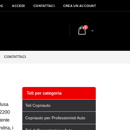
OG
ACCEDI
CONTATTACI
CREA UN ACCOUNT
elementi
0
Cart
CONTATTACI
Teli per categoria
clusa
Teli Copriauto
 2200
Copriauto per Professionisti Auto
tente
dria, i