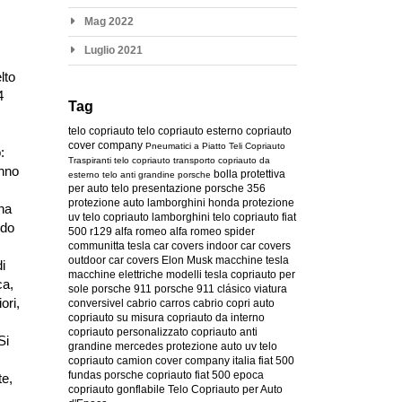
Mag 2022
Luglio 2021
lto
4
Tag
telo copriauto
telo copriauto esterno
copriauto
cover company
Pneumatici a Piatto
Teli Copriauto
:
Traspiranti
telo copriauto transporto
copriauto da
anno
bolla protettiva
esterno
telo anti grandine
porsche
per auto
telo presentazione
porsche 356
protezione auto
lamborghini
honda
protezione
ena
uv
telo copriauto lamborghini
telo copriauto fiat
ndo
500
r129
alfa romeo
alfa romeo spider
communitta tesla
car covers
indoor car covers
outdoor car covers
Elon Musk
macchine tesla
i
macchine elettriche
modelli tesla
copriauto per
ca,
sole
porsche 911
porsche 911 clásico
viatura
iori,
conversivel
cabrio
carros cabrio
copri auto
copriauto su misura
copriauto da interno
copriauto personalizzato
copriauto anti
Si
grandine
mercedes
protezione auto uv
telo
copriauto camion
cover company italia
fiat 500
fundas porsche
copriauto fiat 500 epoca
te,
copriauto gonflabile
Telo Copriauto per Auto