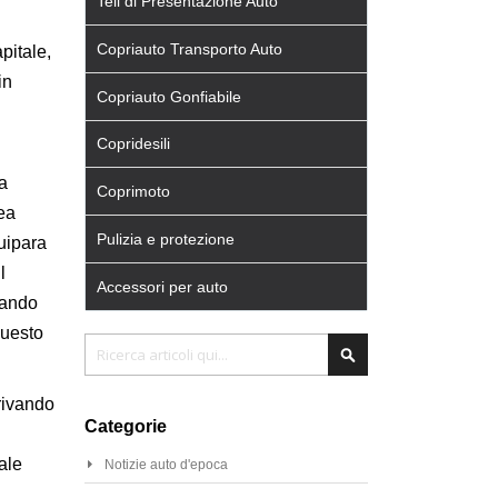
Teli di Presentazione Auto
Copriauto Transporto Auto
pitale,
in
Copriauto Gonfiabile
Copridesili
a
Coprimoto
rea
Pulizia e protezione
quipara
l
Accessori per auto
uando
questo
Cerca
Cerca
rrivando
Categorie
ale
Notizie auto d'epoca