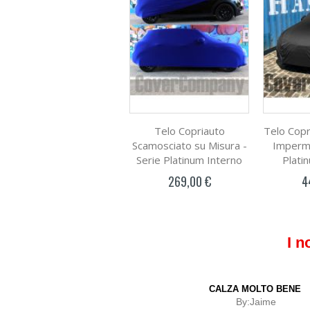
Telo Copriauto
Telo Copr
Scamosciato su Misura -
Imperme
Serie Platinum Interno
Plati
269,00 €
4
I n
CALZA MOLTO BENE
By:
Jaime