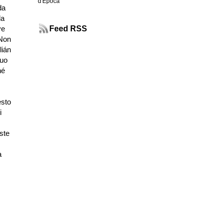
d'Epoca
da
la
Feed RSS
ve
 Non
lián
suo
hé
esto
i
este
a