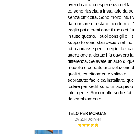
avendo alcuna esperienza nel fai 
te, sono riuscita a installarle da so
senza difficoltà. Sono molto intuiti
da montare e restano ben ferme.
voglio poi dimenticare il ruolo di Ju
in tutto questo. I suoi consigli e il 
supporto sono stati decisivi affinc
tutto andasse per il meglio; la sua
attenzione ai dettagli fa davvero la
differenza. Se avete un’auto di qu
modello e cercate una soluzione d
qualità, esteticamente valida e
soprattutto facile da installare, qu
fodere per sedili sono un acquisto
intelligente. Sono molto soddisfatt
del cambiamento.
TELO PER MORGAN
By:
2949olivier
Rating:
100%