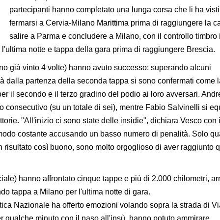
partecipanti hanno completato una lunga corsa che li ha visti
fermarsi a Cervia-Milano Marittima prima di raggiungere la ca
salire a Parma e concludere a Milano, con il controllo timbro 
 l'ultima notte e tappa della gara prima di raggiungere Brescia.
anno già vinto 4 volte) hanno avuto successo: superando alcuni
già dalla partenza della seconda tappa si sono confermati come l
per il secondo e il terzo gradino del podio ai loro avversari. And
lo consecutivo (su un totale di sei), mentre Fabio Salvinelli si e
orie. "All'inizio ci sono state delle insidie", dichiara Vesco con i
 modo costante accusando un basso numero di penalità. Solo q
 risultato così buono, sono molto orgoglioso di aver raggiunto 
ciale) hanno affrontato cinque tappe e più di 2.000 chilometri, a
 tappa a Milano per l'ultima notte di gara.
tica Nazionale ha offerto emozioni volando sopra la strada di Vi
per qualche minuto con il naso all'insù, hanno potuto ammirare