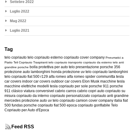
Settebre 2022
Luglio 2022
Mag 2022
Luglio 2021
Tag
telo copriauto
telo copriauto esterno
copriauto
cover company
Pneumatici a
Piatto
Teli Copriauto Traspiranti
telo copriauto transporto
copriauto da esterno
telo anti
bolla protettiva per auto
telo presentazione
porsche 356
grandine
porsche
protezione auto
lamborghini
honda
protezione uv
telo copriauto lamborghini
telo copriauto fiat 500
r129
alfa romeo
alfa romeo spider
communitta tesla
car covers
indoor car covers
outdoor car covers
Elon Musk
macchine tesla
macchine elettriche
modelli tesla
copriauto per sole
porsche 911
porsche
911 clásico
viatura conversivel
cabrio
carros cabrio
copri auto
copriauto su
misura
copriauto da interno
copriauto personalizzato
copriauto anti grandine
mercedes
protezione auto uv
telo copriauto camion
cover company italia
fiat
500
fundas porsche
copriauto fiat 500 epoca
copriauto gonflabile
Telo
Copriauto per Auto d'Epoca
Feed RSS