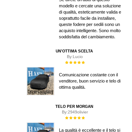
modello e cercate una soluzione
di qualità, esteticamente valida e
soprattutto facile da installare,
queste fodere per sedili sono un
acquisto intelligente. Sono molto
soddisfatta del cambiamento.
UN’OTTIMA SCELTA
By:
Lucio
Rating:
100%
Comunicazione costante con il
venditore, buon servizio e telo di
ottima qualità.
TELO PER MORGAN
By:
2949olivier
Rating:
100%
La qualità è eccellente e il telo si