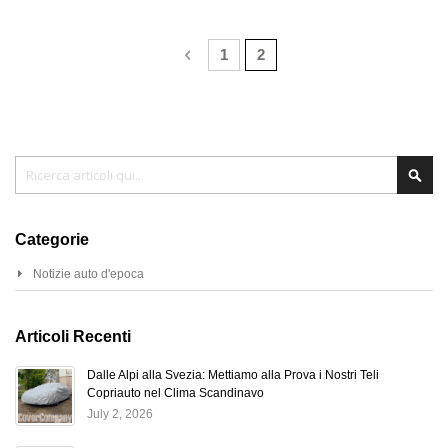
Pagina
Pagina
Precedente
Pagina
Attualmente stai leggendo 
1
2
Cerca
Cer
Categorie
Notizie auto d'epoca
Articoli Recenti
Dalle Alpi alla Svezia: Mettiamo alla Prova i Nostri Teli
Copriauto nel Clima Scandinavo
July 2, 2026