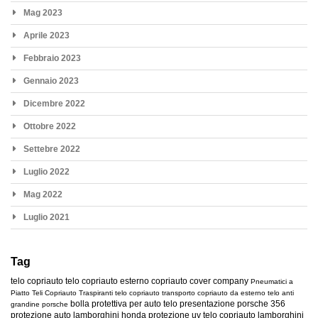
Mag 2023
Aprile 2023
Febbraio 2023
Gennaio 2023
Dicembre 2022
Ottobre 2022
Settebre 2022
Luglio 2022
Mag 2022
Luglio 2021
Tag
telo copriauto
telo copriauto esterno
copriauto
cover company
Pneumatici a
Piatto
Teli Copriauto Traspiranti
telo copriauto transporto
copriauto da esterno
telo anti
bolla protettiva per auto
telo presentazione
porsche 356
grandine
porsche
protezione auto
lamborghini
honda
protezione uv
telo copriauto lamborghini