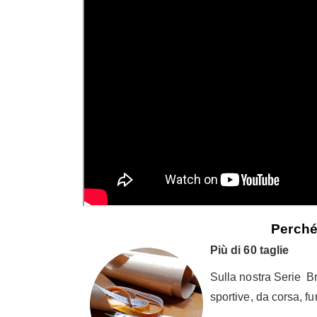
Perché
Più di 60 taglie
Sulla nostra Serie Bro
sportive, da corsa, fu