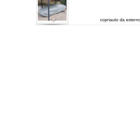
man
copriauto da estern