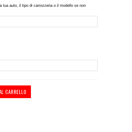
a tua auto, il tipo di carrozzeria o il modello se non
iauto da esterno porsche cayman
AL CARRELLO