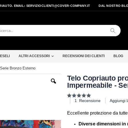
PRIAUTO. EMAIL: SERVIZIOCLIENTI@COVER-COMPANY.IT
DAL NOSTRO BL
Cerca
ESELI
ALTRI ACCESSORI
RECENSIONI DEI CLIENTI
BLOG
 Serie Bronzo Esterno
Vai
Telo Copriauto pr
all'inizio
Impermeabile - Se
della
galleria
di
Valutazione:
immagini
100
100
% of
1
Recensione
Aggiungi 
Eccellente protezione da tutte
Diverse dimensioni in