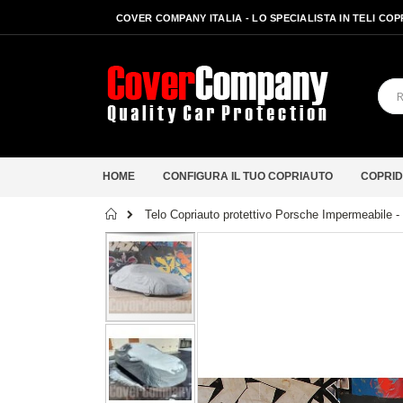
COVER COMPANY ITALIA - LO SPECIALISTA IN TELI CO
HOME
CONFIGURA IL TUO COPRIAUTO
COPRID
Home
Telo Copriauto protettivo Porsche Impermeabile -
Vai
alla
fine
della
galleria
di
immagini