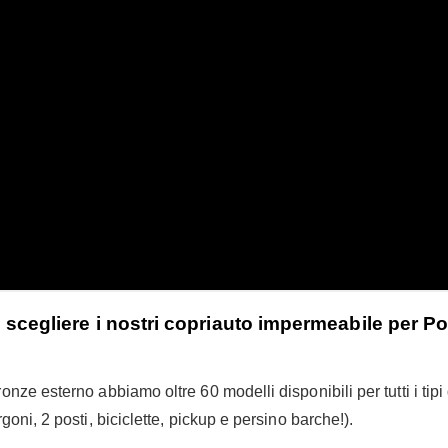
 scegliere i nostri copriauto impermeabile per P
nze esterno abbiamo oltre 60 modelli disponibili per tutti i tipi
rgoni, 2 posti, biciclette, pickup e persino barche!).