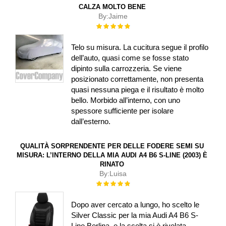
CALZA MOLTO BENE
By:
Jaime
Rating:
100%
Telo su misura. La cucitura segue il profilo
dell’auto, quasi come se fosse stato
dipinto sulla carrozzeria. Se viene
posizionato correttamente, non presenta
quasi nessuna piega e il risultato è molto
bello. Morbido all’interno, con uno
spessore sufficiente per isolare
dall’esterno.
QUALITÀ SORPRENDENTE PER DELLE FODERE SEMI SU
MISURA: L’INTERNO DELLA MIA AUDI A4 B6 S-LINE (2003) È
RINATO
By:
Luisa
Rating:
100%
Dopo aver cercato a lungo, ho scelto le
Silver Classic per la mia Audi A4 B6 S-
Line Berlina, e la scelta si è rivelata