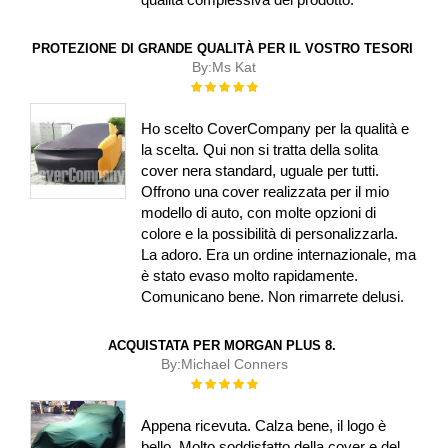
PROTEZIONE DI GRANDE QUALITÀ PER IL VOSTRO TESORI
By:
Ms Kat
Rating:
100%
Ho scelto CoverCompany per la qualità e
la scelta. Qui non si tratta della solita
cover nera standard, uguale per tutti.
Offrono una cover realizzata per il mio
modello di auto, con molte opzioni di
colore e la possibilità di personalizzarla.
La adoro. Era un ordine internazionale, ma
è stato evaso molto rapidamente.
Comunicano bene. Non rimarrete delusi.
ACQUISTATA PER MORGAN PLUS 8.
By:
Michael Conners
Rating:
100%
Appena ricevuta. Calza bene, il logo è
bello. Molto soddisfatto della cover e del