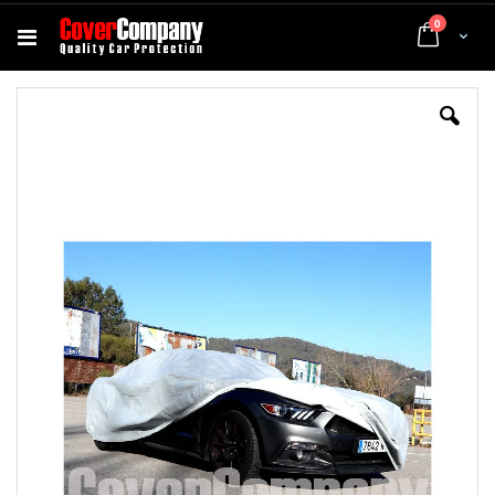
elementi
0
Cart
Vai
Va
alla
all
fine
de
della
gal
galleria
di
di
im
immagini