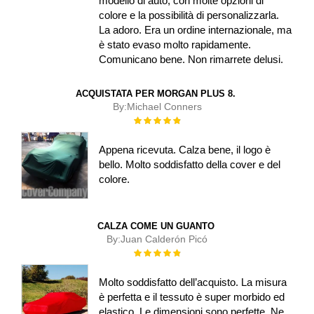
modello di auto, con molte opzioni di
colore e la possibilità di personalizzarla.
La adoro. Era un ordine internazionale, ma
è stato evaso molto rapidamente.
Comunicano bene. Non rimarrete delusi.
ACQUISTATA PER MORGAN PLUS 8.
By:
Michael Conners
Rating:
100%
Appena ricevuta. Calza bene, il logo è
bello. Molto soddisfatto della cover e del
colore.
CALZA COME UN GUANTO
By:
Juan Calderón Picó
Rating:
100%
Molto soddisfatto dell’acquisto. La misura
è perfetta e il tessuto è super morbido ed
elastico. Le dimensioni sono perfette. Ne