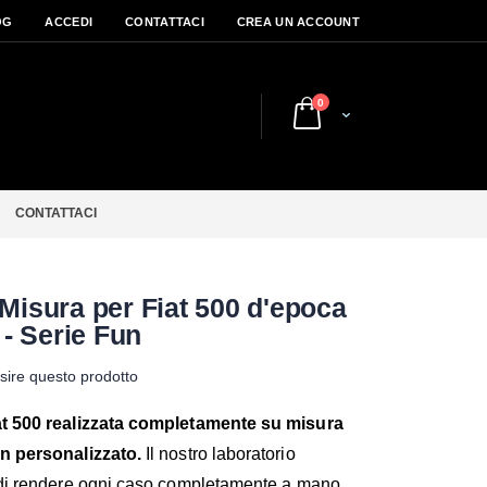
OG
ACCEDI
CONTATTACI
CREA UN ACCOUNT
elementi
0
Cart
CONTATTACI
Misura per Fiat 500 d'epoca
 - Serie Fun
nsire questo prodotto
at 500 realizzata completamente su misura
gn personalizzato.
Il nostro laboratorio
 di rendere ogni caso completamente a mano,