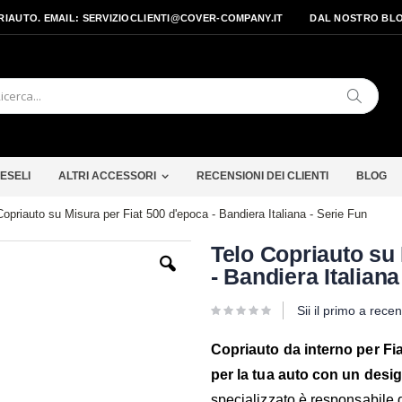
PRIAUTO. EMAIL: SERVIZIOCLIENTI@COVER-COMPANY.IT
DAL NOSTRO BL
Cerca
ESELI
ALTRI ACCESSORI
RECENSIONI DEI CLIENTI
BLOG
Copriauto su Misura per Fiat 500 d'epoca - Bandiera Italiana - Serie Fun
Vai
Telo Copriauto su 
all'inizio
- Bandiera Italiana
della
galleria
di
Sii il primo a rece
immagini
Copriauto da interno per Fi
per la tua auto con un desi
specializzato è responsabile