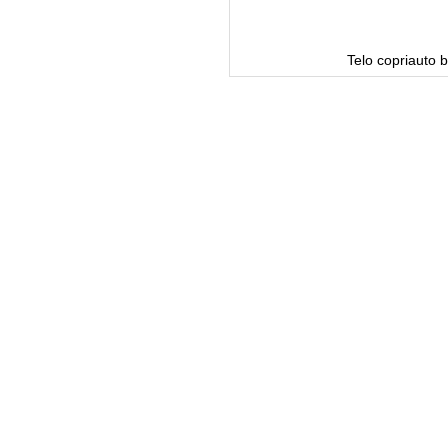
na
Telo copriauto b