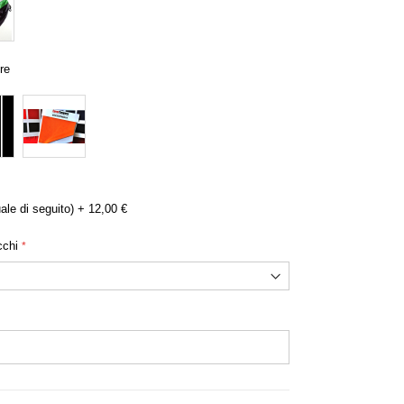
lo copriauto bandiera italiana
re
ale di seguito)
+
12,00 €
cchi