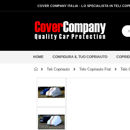
COVER COMPANY ITALIA - LO SPECIALISTA IN TELI CO
HOME
CONFIGURA IL TUO COPRIAUTO
COPRID
Home
Telo 
Teli Copriauto
Telo Copriauto Fiat
Vai
alla
fine
della
galleria
di
immagini