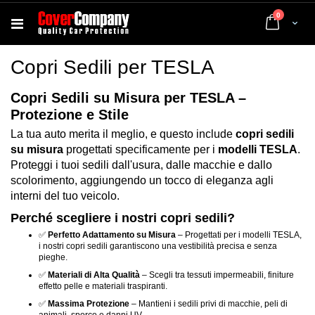
elementi
0
Cart
Copri Sedili per TESLA
Copri Sedili su Misura per TESLA –
Protezione e Stile
La tua auto merita il meglio, e questo include
copri sedili
su misura
progettati specificamente per i
modelli TESLA
.
Proteggi i tuoi sedili dall'usura, dalle macchie e dallo
scolorimento, aggiungendo un tocco di eleganza agli
interni del tuo veicolo.
Perché scegliere i nostri copri sedili?
✅
Perfetto Adattamento su Misura
– Progettati per i modelli TESLA,
i nostri copri sedili garantiscono una vestibilità precisa e senza
pieghe.
✅
Materiali di Alta Qualità
– Scegli tra tessuti impermeabili, finiture
effetto pelle e materiali traspiranti.
✅
Massima Protezione
– Mantieni i sedili privi di macchie, peli di